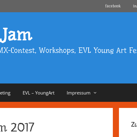
facebook
i
 Jam
MX-Contest, Workshops, EVL Young Art Fes
eeting
EVL – YoungArt
Impressum
m 2017
Z