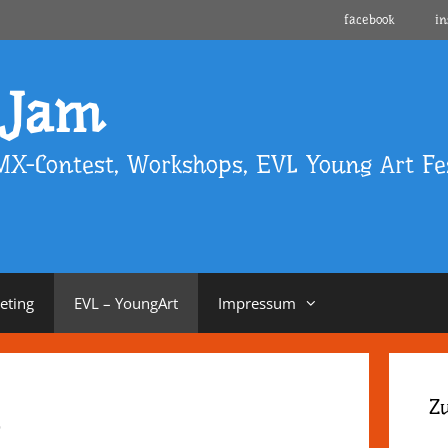
facebook
i
 Jam
MX-Contest, Workshops, EVL Young Art Fes
eeting
EVL – YoungArt
Impressum
t
Z