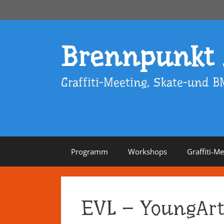
Zum
Inhalt
springen
Brennpunkt
Graffiti-Meeting, Skate-und B
Programm
Workshops
Graffiti-M
EVL – YoungAr