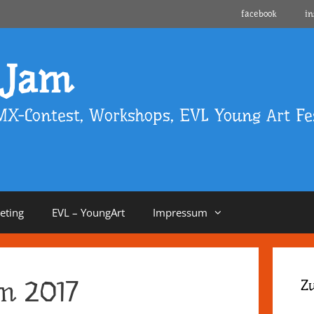
facebook
i
 Jam
MX-Contest, Workshops, EVL Young Art Fes
eeting
EVL – YoungArt
Impressum
m 2017
Z